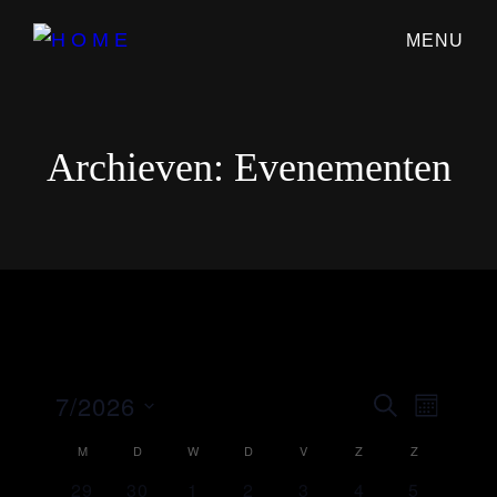
MENU
Archieven:
Evenementen
7/2026
E
E
Z
M
O
v
A
S
v
E
M
D
W
D
V
Z
Z
K
A
e
e
K
e
N
0
0
0
0
0
0
0
29
30
1
2
3
4
5
n