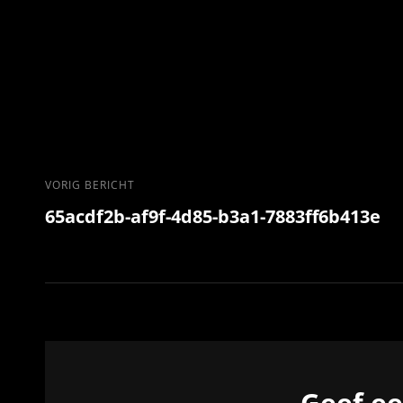
Berichtnavigatie
Vorig
VORIG BERICHT
65acdf2b-af9f-4d85-b3a1-7883ff6b413e
bericht
Geef e