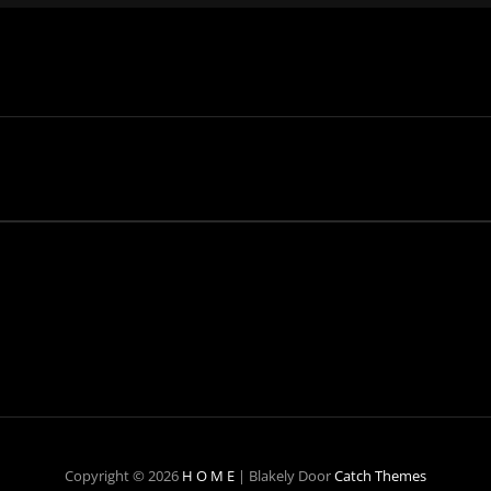
Copyright © 2026
H O M E
|
Blakely Door
Catch Themes