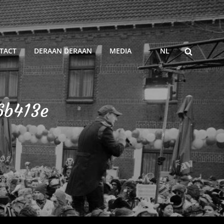
ZOEKEN
TACT
DERAAN DERAAN
MEDIA
NL
6b413e