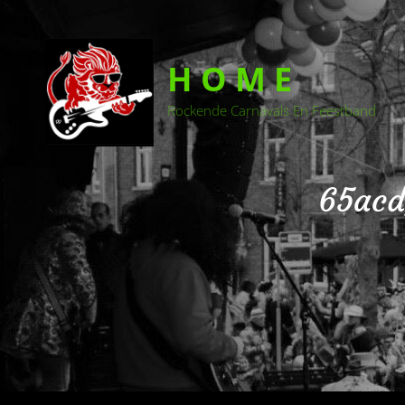
H O M E
Rockende Carnavals En Feestband
65acd