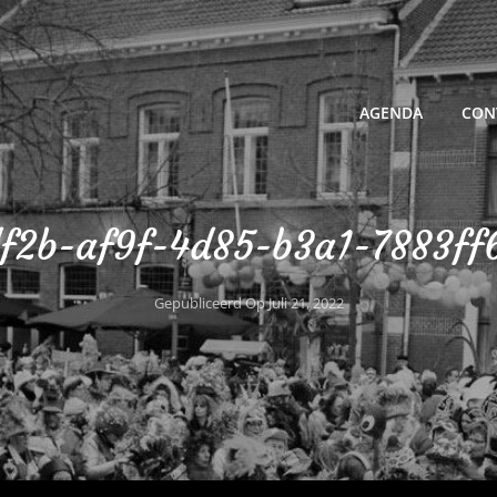
AGENDA
CON
f2b-af9f-4d85-b3a1-7883ff
Gepubliceerd Op
Juli 21, 2022